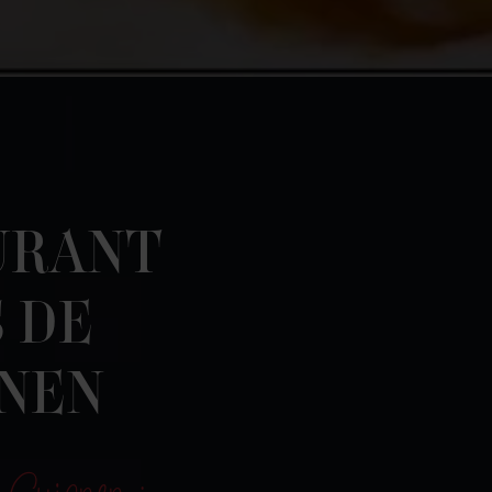
URANT
 DE
NEN
 Guignen :