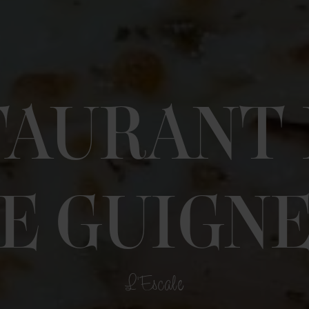
TAURANT 
E GUIGN
L'Escale