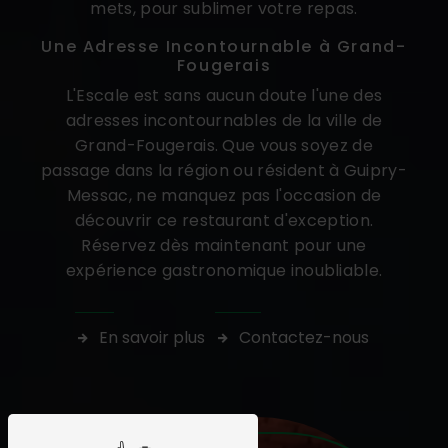
mets, pour sublimer votre repas.
Une Adresse Incontournable à Grand-
Fougerais
L'Escale est sans aucun doute l'une des
adresses incontournables de la ville de
Grand-Fougerais. Que vous soyez de
passage dans la région ou résident à Guipry-
Messac, ne manquez pas l'occasion de
découvrir ce restaurant d'exception.
Réservez dès maintenant pour une
expérience gastronomique inoubliable.
En savoir plus
Contactez-nous