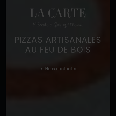
LA CARTE
L'Escale à Guipry-Messac
PIZZAS ARTISANALES
AU FEU DE BOIS
Nous contacter