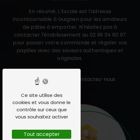
En résumé, L'Escale est l'adresse
incontournable à Guignen pour les amateurs
de pâtes à emporter. N'hésitez pas à
contacter l'établissement au 02 99 34 60 97
pour passer votre commande et régaler vos
papilles avec des saveurs authentiques et
originales.
En savoir plus
Contactez-nous
Ce site utilise des
cookies et vous donne le
contrôle sur ceux que
vous souhaitez activer
Tout accepter