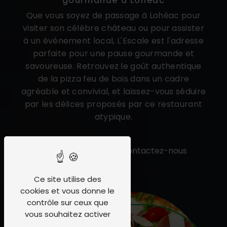
gourmande à Lohéac
Que vous soyez de passage à Lohéac pour
visiter son célèbre château ou pour assister
à un événement local, L'Escale est l'adresse
parfaite pour une pause gourmande et
savoureuse. Retrouvez le goût authentique
de la pizza feu de bois dans un cadre
agréable et convivial, et laissez-vous séduire
par les délices proposés par ce restaurant
atypique.
En savoir plus
Contactez-nous
Ce site utilise des
cookies et vous donne le
contrôle sur ceux que
vous souhaitez activer