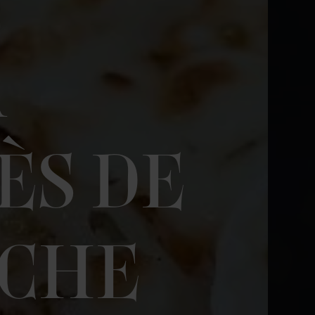
À
ÈS DE
NCHE